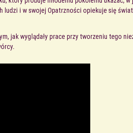
yku, który próbuje młodemu pokoleniu ukazać, w
h ludzi i w swojej Opatrzności opiekuje się świa
tym, jak wyglądały prace przy tworzeniu tego ni
wórcy.