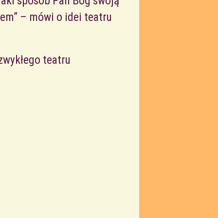
 jaki sposób Pan Bóg swoją
tem” – mówi o idei teatru
ezwykłego teatru