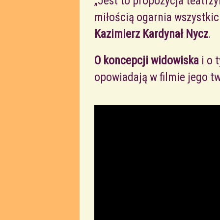
„Jest to propozycja teatrz
miłością ogarnia wszystkic
Kazimierz Kardynał Nycz
.
O koncepcji widowiska
i o 
opowiadają w filmie jego t