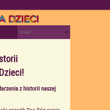
Szukaj dla:
Szukaj
torii
Dzieci!
arzenia z historii naszej