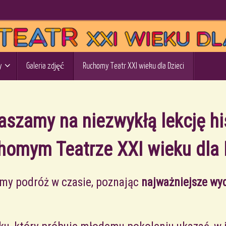
ntrum Opatrzności
y
Galeria zdjęć
Ruchomy Teatr XXI wieku dla Dzieci
aszamy na niezwykłą lekcję his
omym Teatrze XXI wieku dla 
my podróż w czasie, poznając
najważniejsze wyd